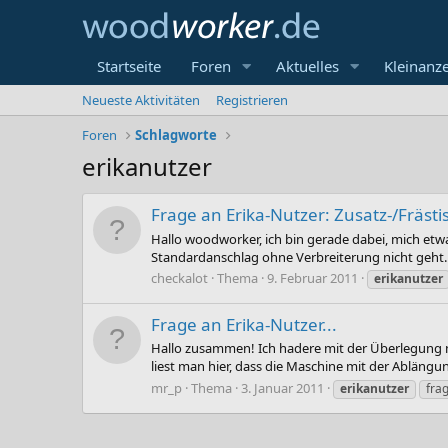
Startseite
Foren
Aktuelles
Kleinanz
Neueste Aktivitäten
Registrieren
Foren
Schlagworte
erikanutzer
Frage an Erika-Nutzer: Zusatz-/Frästi
Hallo woodworker, ich bin gerade dabei, mich etw
Standardanschlag ohne Verbreiterung nicht geht. Es
checkalot
Thema
9. Februar 2011
erikanutzer
Frage an Erika-Nutzer...
Hallo zusammen! Ich hadere mit der Überlegung mir
liest man hier, dass die Maschine mit der Ablängun
mr_p
Thema
3. Januar 2011
erikanutzer
fra