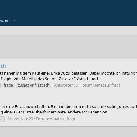
eigen
sch
as näher mit dem Kauf einer Erika 70 zu befassen. Dabei möchte ich natürli
 gibt von Mafell ja das Set mit Zusatz-/Frästisch und...
Antworten: 3
Forum:
Amateur fragt
frage
zusatz or frästisch
 eine Erika anzuschaffen. Bin mir aber nun nicht so ganz sicher, ob es auch
g einer 60er Platte überfordert wäre. Andere schrieben von...
Antworten: 29
Forum:
Amateur fragt
ge