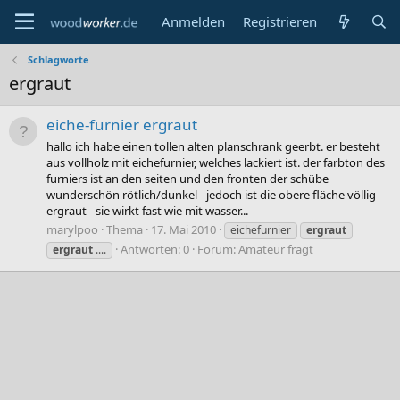
Anmelden
Registrieren
Schlagworte
ergraut
eiche-furnier ergraut
hallo ich habe einen tollen alten planschrank geerbt. er besteht
aus vollholz mit eichefurnier, welches lackiert ist. der farbton des
furniers ist an den seiten und den fronten der schübe
wunderschön rötlich/dunkel - jedoch ist die obere fläche völlig
ergraut - sie wirkt fast wie mit wasser...
marylpoo
Thema
17. Mai 2010
eichefurnier
ergraut
Antworten: 0
Forum:
Amateur fragt
ergraut
....