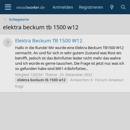
Anmelden
Registrieren
Schlagworte
elektra beckum tb 1500 w12
Elektra Beckum TB 1500 W12
Hallo in die Runde! Mir wurde eine Elektra Beckum TB1500 W12
vermacht. An und für sich in sehr gutem Zustand was Rost etc
betrifft. Jedoch ist das Bohrfutter leider nicht mehr das wahre
und ich würde es gerne tauschen. Die Frage ist jetzt nur, was ich
so gefunden habe sind MK1-4 Bohrfutter...
Mitglied 120234
Thema
25. Dezember 2022
Antworten: 6
Forum:
Amateur
elektra
beckum
tb
1500
w12
fragt