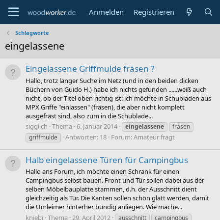
Anmelden
Registrieren
Schlagworte
eingelassene
Eingelassene Griffmulde fräsen ?
Hallo, trotz langer Suche im Netz (und in den beiden dicken
Büchern von Guido H.) habe ich nichts gefunden ......weiß auch
nicht, ob der Titel oben richtig ist: ich möchte in Schubladen aus
MPX Griffe "einlassen" (fräsen), die aber nicht komplett
ausgefräst sind, also zum in die Schublade...
siggi.ch
Thema
6. Januar 2014
eingelassene
fräsen
Antworten: 18
Forum:
Amateur fragt
griffmulde
Halb eingelassene Türen für Campingbus
Hallo ans Forum, ich möchte einen Schrank für einen
Campingbus selbst bauen. Front und Tür sollen dabei aus der
selben Möbelbauplatte stammen, d.h. der Ausschnitt dient
gleichzeitig als Tür. Die Kanten sollen schön glatt werden, damit
die Umleimer hinterher bündig anliegen. Wie mache...
kniebi
Thema
29. April 2012
ausschnitt
campingbus