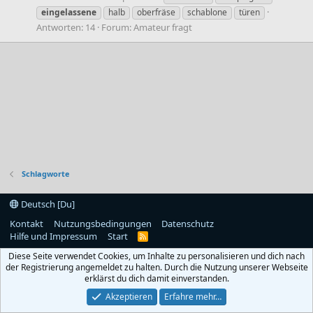
eingelassene
halb
oberfräse
schablone
türen
Antworten: 14
Forum:
Amateur fragt
Schlagworte
Deutsch [Du]
Kontakt
Nutzungsbedingungen
Datenschutz
Hilfe und Impressum
Start
R
S
Diese Seite verwendet Cookies, um Inhalte zu personalisieren und dich nach
S
der Registrierung angemeldet zu halten. Durch die Nutzung unserer Webseite
erklärst du dich damit einverstanden.
Akzeptieren
Erfahre mehr…