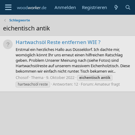
Anmelden
Registrieren
Schlagworte
eichentisch antik
Hartwachsöl Reste entfernen WIE ?
Erstmal ein herzliches Hallo aus Düsseldorf. Ich dachte mir,
womöglich könnt Ihr uns erneut einen hilfreichen Ratschlag
geben. Problem Unserer Meinung nach (siehe Fotos) sind
Hartwachsölreste auf unserem massivem Eichenholztisch. Diese
bekommen wir einfach nicht runter. Tisch bekamen wir...
Chosof
Thema
9. Oktober 2022
eichentisch
antik
Antworten: 12
Forum:
Amateur fragt
hartwachsöl reste