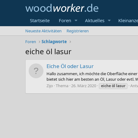
Startseite
Foren
Aktuelles
Kleinanz
Neueste Aktivitäten
Registrieren
Foren
Schlagworte
eiche öl lasur
Eiche Öl oder Lasur
Hallo zusammen, ich möchte die Oberfläche einer G
bietet sich hier am besten an Öl, Lasur oder evtl.
Zijo
Thema
26. März 2020
Ant
eiche
öl
lasur