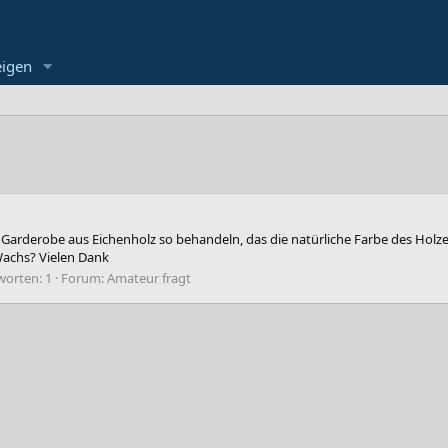
eigen
arderobe aus Eichenholz so behandeln, das die natürliche Farbe des Holzes 
 Wachs? Vielen Dank
worten: 1
Forum:
Amateur fragt