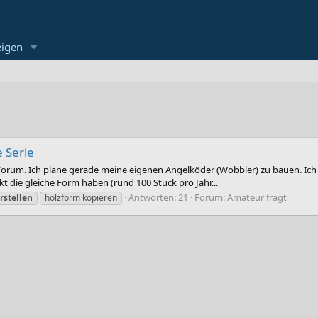
eigen
e Serie
 Forum. Ich plane gerade meine eigenen Angelköder (Wobbler) zu bauen. Ic
kt die gleiche Form haben (rund 100 Stück pro Jahr...
Antworten: 21
Forum:
Amateur fragt
rstellen
holzform kopieren