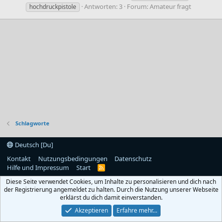
Antworten: 3
Forum:
Amateur fragt
hochdruckpistole
Schlagworte
Deutsch [Du]
Kontakt
Nutzungsbedingungen
Datenschutz
Hilfe und Impressum
Start
R
S
Diese Seite verwendet Cookies, um Inhalte zu personalisieren und dich nach
S
der Registrierung angemeldet zu halten. Durch die Nutzung unserer Webseite
erklärst du dich damit einverstanden.
Akzeptieren
Erfahre mehr…