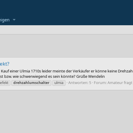
eigen
ekt?
m Kauf einer Ulmia 1710s leider meinte der Verkäufer er könne keine Drehz
 ist bzw. wie schwerwiegend es sein könnte? Grüße Wendelin
Antworten: 5
Forum:
Amateur fragt
efekt
drehzahlumschalter
ulmia