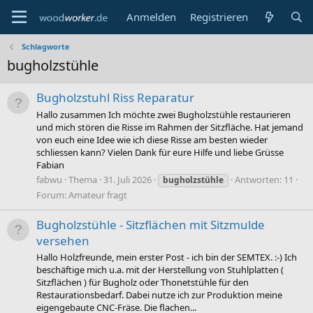
Anmelden
Registrieren
Schlagworte
bugholzstühle
Bugholzstuhl Riss Reparatur
Hallo zusammen Ich möchte zwei Bugholzstühle restaurieren
und mich stören die Risse im Rahmen der Sitzfläche. Hat jemand
von euch eine Idee wie ich diese Risse am besten wieder
schliessen kann? Vielen Dank für eure Hilfe und liebe Grüsse
Fabian
fabwu
Thema
31. Juli 2026
Antworten: 11
bugholzstühle
Forum:
Amateur fragt
Bugholzstühle - Sitzflächen mit Sitzmulde
versehen
Hallo Holzfreunde, mein erster Post - ich bin der SEMTEX. :-) Ich
beschäftige mich u.a. mit der Herstellung von Stuhlplatten (
Sitzflächen ) für Bugholz oder Thonetstühle für den
Restaurationsbedarf. Dabei nutze ich zur Produktion meine
eigengebaute CNC-Fräse. Die flachen...