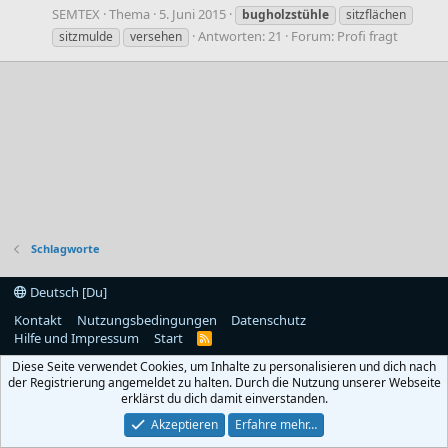
SEMTEX
Thema
5. Juni 2015
bugholzstühle
sitzflächen
Antworten: 21
Forum:
Profi fragt
sitzmulde
versehen
Schlagworte
Deutsch [Du]
Kontakt
Nutzungsbedingungen
Datenschutz
Hilfe und Impressum
Start
R
S
Diese Seite verwendet Cookies, um Inhalte zu personalisieren und dich nach
S
der Registrierung angemeldet zu halten. Durch die Nutzung unserer Webseite
erklärst du dich damit einverstanden.
Akzeptieren
Erfahre mehr…