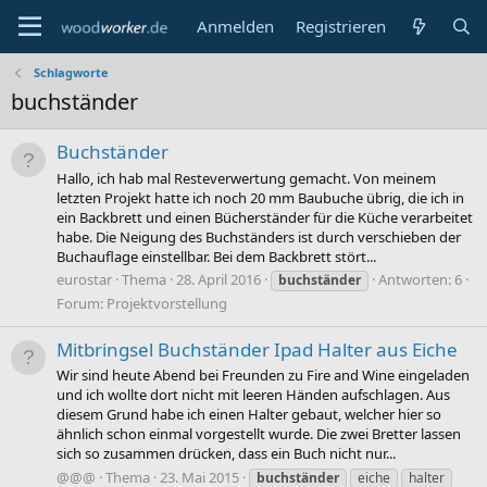
Anmelden
Registrieren
Schlagworte
buchständer
Buchständer
Hallo, ich hab mal Resteverwertung gemacht. Von meinem
letzten Projekt hatte ich noch 20 mm Baubuche übrig, die ich in
ein Backbrett und einen Bücherständer für die Küche verarbeitet
habe. Die Neigung des Buchständers ist durch verschieben der
Buchauflage einstellbar. Bei dem Backbrett stört...
eurostar
Thema
28. April 2016
Antworten: 6
buchständer
Forum:
Projektvorstellung
Mitbringsel Buchständer Ipad Halter aus Eiche
Wir sind heute Abend bei Freunden zu Fire and Wine eingeladen
und ich wollte dort nicht mit leeren Händen aufschlagen. Aus
diesem Grund habe ich einen Halter gebaut, welcher hier so
ähnlich schon einmal vorgestellt wurde. Die zwei Bretter lassen
sich so zusammen drücken, dass ein Buch nicht nur...
@@@
Thema
23. Mai 2015
buchständer
eiche
halter