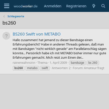
Anmelden
Registrieren
Schlagworte
bs260
BS260 Swift von METABO
Hallo zusammen! hat jemand zu dieser Bandsäge einen
Erfahrungsbericht? Habe in anderen Threads gelesen, daß man
mit Bandsägen "nicht wirklich gerade" am Parallelanschlag sägen
könnte... Persönlich habe ich mit METABO bisher immer nur gute
Erfahrungen gemacht. Mich reizt zum Einen der...
rainerwahnsinn
Thema
1. April 2009
bandsäge
bs 260
Antworten: 2
Forum:
Amateur fragt
bs260
metabo
swift