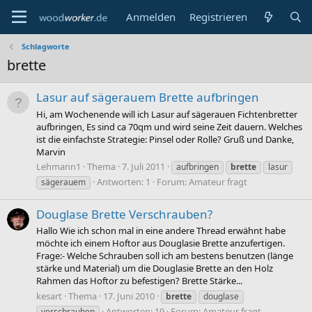
Anmelden
Registrieren
Schlagworte
brette
Lasur auf sägerauem Brette aufbringen
Hi, am Wochenende will ich Lasur auf sägerauen Fichtenbretter
aufbringen, Es sind ca 70qm und wird seine Zeit dauern. Welches
ist die einfachste Strategie: Pinsel oder Rolle? Gruß und Danke,
Marvin
Lehmann1
Thema
7. Juli 2011
aufbringen
brette
lasur
Antworten: 1
Forum:
Amateur fragt
sägerauem
Douglase Brette Verschrauben?
Hallo Wie ich schon mal in eine andere Thread erwähnt habe
möchte ich einem Hoftor aus Douglasie Brette anzufertigen.
Frage:- Welche Schrauben soll ich am bestens benutzen (länge
stärke und Material) um die Douglasie Brette an den Holz
Rahmen das Hoftor zu befestigen? Brette Stärke...
kesart
Thema
17. Juni 2010
brette
douglase
Antworten: 19
Forum:
Amateur fragt
verschrauben