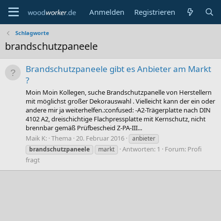
Anmelden
Registrieren
Schlagworte
brandschutzpaneele
Brandschutzpaneele gibt es Anbieter am Markt
?
Moin Moin Kollegen, suche Brandschutzpanelle von Herstellern
mit möglichst großer Dekorauswahl . Vielleicht kann der ein oder
andere mir ja weiterhelfen.:confused: -A2-Trägerplatte nach DIN
4102 A2, dreischichtige Flachpressplatte mit Kernschutz, nicht
brennbar gemäß Prüfbescheid Z-PA-III...
Maik K:
Thema
20. Februar 2016
anbieter
Antworten: 1
Forum:
Profi
brandschutzpaneele
markt
fragt