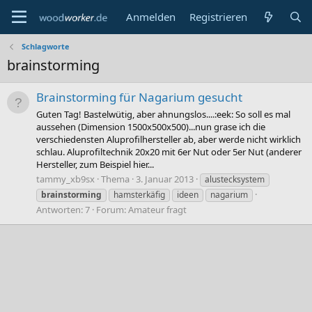
Anmelden
Registrieren
Schlagworte
brainstorming
Brainstorming für Nagarium gesucht
Guten Tag! Bastelwütig, aber ahnungslos....:eek: So soll es mal
aussehen (Dimension 1500x500x500)...nun grase ich die
verschiedensten Aluprofilhersteller ab, aber werde nicht wirklich
schlau. Aluprofiltechnik 20x20 mit 6er Nut oder 5er Nut (anderer
Hersteller, zum Beispiel hier...
tammy_xb9sx
Thema
3. Januar 2013
alustecksystem
brainstorming
hamsterkäfig
ideen
nagarium
Antworten: 7
Forum:
Amateur fragt