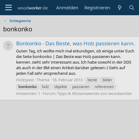
Anmelden
Registrieren
Schlagworte
bonkonko
Bonkonko - Das Beste, was Holz passieren kann.
Guten Tag, ich wollte mich mal erkundigen, ob einige unter Euch
die Seite bonkonko | Das Beste was Holz passieren kann.
kennen. sieht sehr interessant aus. Ich habe sowohl in der DDS
als auch in der BM einen Artikel darüber gelesen:-) Sieht auf
jeden Fall sehr ansprechend aus.
Holzspezi
Thema
18. Februar 2013
beste
bilder
bonkonko
holz
objekte
passieren
referenzen
Antworten: 1
Forum:
Tipps & Wissenswertes von woodworker