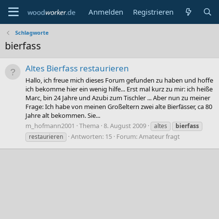
Anmelden
Registrieren
Schlagworte
bierfass
Altes Bierfass restaurieren
Hallo, ich freue mich dieses Forum gefunden zu haben und hoffe
ich bekomme hier ein wenig hilfe... Erst mal kurz zu mir: ich heiße
Marc, bin 24 Jahre und Azubi zum Tischler ... Aber nun zu meiner
Frage: Ich habe von meinen Großeltern zwei alte Bierfässer, ca 80
Jahre alt bekommen. Sie...
m_hofmann2001
Thema
8. August 2009
altes
bierfass
Antworten: 15
Forum:
Amateur fragt
restaurieren