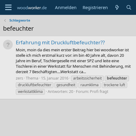
Anmelden
Registrieren
Schlagworte
befeuchter
Erfahrung mit Druckluftbefeuchter??
Moin, moin da dies mein erster Beitrag hier bei woodworker ist
stelle ich mich erstmal kurz vor: im bin 40 Jahre alt, davon 20
Jahre im Beruf, Tischlergeselle mit einer SPZ und leite eine
Tischlerei in einer Werkstatt für Menschen mit Behinderung, mit
derzeit 7 Beschäftigten....Werkstatt ca...
zers
Thema
15. Januar 2016
arbeitssicherheit
befeuchter
druckluftbefeuchter
gesundheit
raumklima
trockene luft
Antworten: 20
Forum:
Profi fragt
werkstattklima