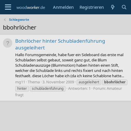
Anmelden
Registrieren
Schlagworte
bbohrlöcher
Bohrlöcher hinter Schubladenführung
ausgeleihert
Hallo Forumsgemeinde, habe fuer ein Sideboard das erste mal
Schubladen selbst gebaut, soweit ganz gut, die Blum
Schubladenauszüge (Blummotion) haben hinten einen Stift,
welcher die Schublade links und rechts fixiert und nach hinten
festhaelt. diese Löcher habe ich (da ich keine Schablone hatte...
mg11
Thema
3. November 2009
ausgeleihert
bbohrlöcher
Antworten: 1
Forum:
Amateur
hinter
schubladenführung
fragt