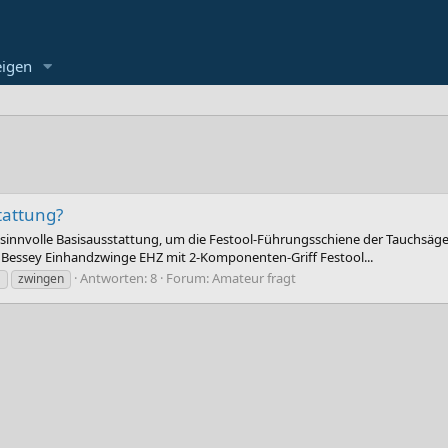
eigen
tattung?
t sinnvolle Basisausstattung, um die Festool-Führungsschiene der Tauchsäge
 Bessey Einhandzwinge EHZ mit 2-Komponenten-Griff Festool...
Antworten: 8
Forum:
Amateur fragt
g
zwingen