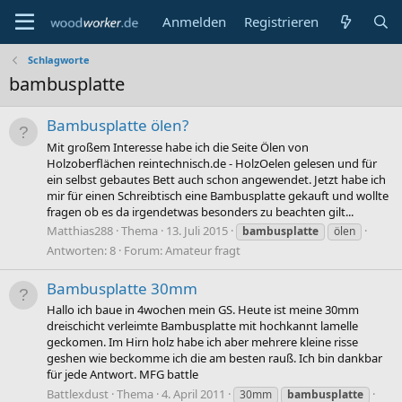
Anmelden
Registrieren
Schlagworte
bambusplatte
Bambusplatte ölen?
Mit großem Interesse habe ich die Seite Ölen von
Holzoberflächen reintechnisch.de - HolzOelen gelesen und für
ein selbst gebautes Bett auch schon angewendet. Jetzt habe ich
mir für einen Schreibtisch eine Bambusplatte gekauft und wollte
fragen ob es da irgendetwas besonders zu beachten gilt...
Matthias288
Thema
13. Juli 2015
bambusplatte
ölen
Antworten: 8
Forum:
Amateur fragt
Bambusplatte 30mm
Hallo ich baue in 4wochen mein GS. Heute ist meine 30mm
dreischicht verleimte Bambusplatte mit hochkannt lamelle
geckomen. Im Hirn holz habe ich aber mehrere kleine risse
geshen wie beckomme ich die am besten rauß. Ich bin dankbar
für jede Antwort. MFG battle
Battlexdust
Thema
4. April 2011
30mm
bambusplatte