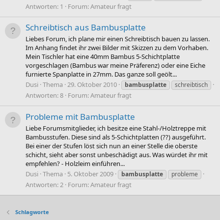
Antworten: 1
Forum:
Amateur fragt
Schreibtisch aus Bambusplatte
Liebes Forum, ich plane mir einen Schreibtisch bauen zu lassen.
Im Anhang findet ihr zwei Bilder mit Skizzen zu dem Vorhaben.
Mein Tischler hat eine 40mm Bambus 5-Schichtplatte
vorgeschlagen (Bambus war meine Präferenz) oder eine Eiche
furnierte Spanplatte in 27mm. Das ganze soll geölt...
Dusi
Thema
29. Oktober 2010
bambusplatte
schreibtisch
Antworten: 8
Forum:
Amateur fragt
Probleme mit Bambusplatte
Liebe Forumsmitglieder, ich besitze eine Stahl-/Holztreppe mit
Bambusstufen. Diese sind als 5-Schichtplatten (??) ausgeführt.
Bei einer der Stufen löst sich nun an einer Stelle die oberste
schicht, sieht aber sonst unbeschädigt aus. Was würdet ihr mit
empfehlen? - Holzleim einführen...
Dusi
Thema
5. Oktober 2009
bambusplatte
probleme
Antworten: 2
Forum:
Amateur fragt
Schlagworte