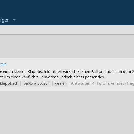
eigen
kon
e einen kleinen Klapptisch für ihren wirklich kleinen Balkon haben, an dem
t um einen käuflich zu erwerben, jedoch nichts passendes...
Antworten: 4
Forum:
Amateur frag
klapptisch
balkonklpptisch
kleinen