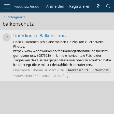
Anmelden
Registrieren
Schlagworte
balkenschutz
Unterkonstr. Balkenschutz
Hallo zusammen, Ich plane meinen Holzbalkon zu erneuern.
Photos:
https://www.woodworker.de/forum/langzeiterfahrungsbericht-
gori-osmo-usw-t95759.html Um die horizontale Fläche der
Tragbalken des Hauses gegen Nässe von oben zu schützen habe
ich überlegt diese mit U-Edelstahlblech abzudecken...
Obermosel
Thema
4. März 2016
balkenschutz
unterkonstr
Antworten: 0
Forum:
Amateur fragt