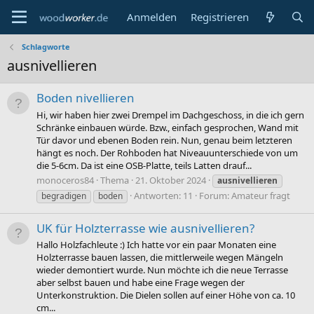
Anmelden
Registrieren
Schlagworte
ausnivellieren
Boden nivellieren
Hi, wir haben hier zwei Drempel im Dachgeschoss, in die ich gern
Schränke einbauen würde. Bzw., einfach gesprochen, Wand mit
Tür davor und ebenen Boden rein. Nun, genau beim letzteren
hängt es noch. Der Rohboden hat Niveauunterschiede von um
die 5-6cm. Da ist eine OSB-Platte, teils Latten drauf...
monoceros84
Thema
21. Oktober 2024
ausnivellieren
Antworten: 11
Forum:
Amateur fragt
begradigen
boden
UK für Holzterrasse wie ausnivellieren?
Hallo Holzfachleute :) Ich hatte vor ein paar Monaten eine
Holzterrasse bauen lassen, die mittlerweile wegen Mängeln
wieder demontiert wurde. Nun möchte ich die neue Terrasse
aber selbst bauen und habe eine Frage wegen der
Unterkonstruktion. Die Dielen sollen auf einer Höhe von ca. 10
cm...