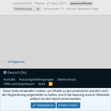
Andreas2010
Thema
21. März 2011
ausnivellieren
Antworten: 11
Forum:
Amateur fragt
holzterrasse
uk
Schlagworte
Deutsch [Du]
Kontakt
Nutzungsbedingungen
Datenschutz
Hilfe und Impressum
Start
R
S
Diese Seite verwendet Cookies, um Inhalte zu personalisieren und dich nach
S
der Registrierung angemeldet zu halten. Durch die Nutzung unserer Webseite
erklärst du dich damit einverstanden.
Akzeptieren
Erfahre mehr…