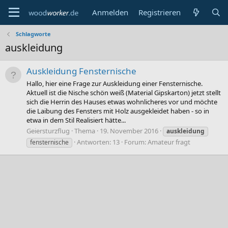
Anmelden
Registrieren
Schlagworte
auskleidung
Auskleidung Fensternische
Hallo, hier eine Frage zur Auskleidung einer Fensternische.
Aktuell ist die Nische schön weiß (Material Gipskarton) jetzt stellt
sich die Herrin des Hauses etwas wohnlicheres vor und möchte
die Laibung des Fensters mit Holz ausgekleidet haben - so in
etwa in dem Stil Realisiert hätte...
Geiersturzflug
Thema
19. November 2016
auskleidung
Antworten: 13
Forum:
Amateur fragt
fensternische