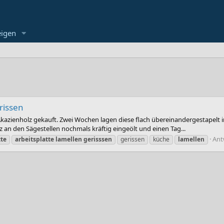
eigen
rissen
azienholz gekauft. Zwei Wochen lagen diese flach übereinandergestapelt i
 an den Sägestellen nochmals kräftig eingeölt und einen Tag...
Ant
tte
arbeitsplatte
lamellen
gerisssen
gerissen
küche
lamellen