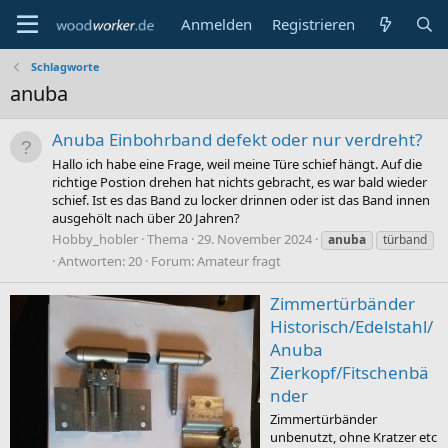
Anmelden
Registrieren
Schlagworte
anuba
Anuba Einbohrband defekt oder nur verdreht?
Hallo ich habe eine Frage, weil meine Türe schief hängt. Auf die
richtige Postion drehen hat nichts gebracht, es war bald wieder
schief. Ist es das Band zu locker drinnen oder ist das Band innen
ausgehölt nach über 20 Jahren?
Hobby_hobler
Thema
29. November 2024
anuba
türband
Antworten: 20
Forum:
Amateur fragt
Zimmertürbänder
Historisch/Edelstahl/
Anuba
Zierkopf/Fitschenbä
nder
Zimmertürbänder
unbenutzt, ohne Kratzer etc