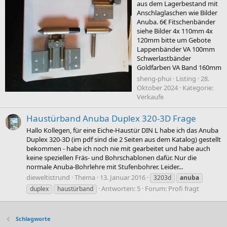
aus dem Lagerbestand mit
Anschlaglaschen wie Bilder
Anuba. 6€ Fitschenbänder
siehe Bilder 4x 110mm 4x
120mm bitte um Gebote
Lappenbänder VA 100mm
Schwerlastbänder
Goldfarben VA Band 160mm
sheng-phui
Listing
28.
Oktober 2024
Kategorie:
Verkaufe
Haustürband Anuba Duplex 320-3D Frage
Hallo Kollegen, für eine Eiche-Haustür DIN L habe ich das Anuba
Duplex 320-3D (im pdf sind die 2 Seiten aus dem Katalog) gestellt
bekommen - habe ich noch nie mit gearbeitet und habe auch
keine speziellen Fräs- und Bohrschablonen dafür. Nur die
normale Anuba-Bohrlehre mit Stufenbohrer. Leider...
dieweltistrund
Thema
13. Januar 2016
3203d
anuba
Antworten: 5
Forum:
Profi fragt
duplex
haustürband
Schlagworte