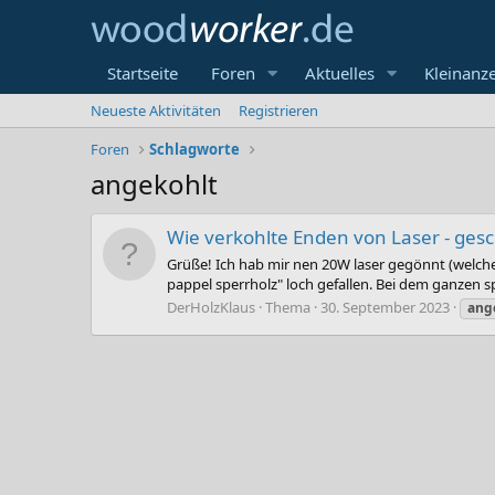
Startseite
Foren
Aktuelles
Kleinanz
Neueste Aktivitäten
Registrieren
Foren
Schlagworte
angekohlt
Wie verkohlte Enden von Laser - ge
Grüße! Ich hab mir nen 20W laser gegönnt (welche
pappel sperrholz" loch gefallen. Bei dem ganzen spa
DerHolzKlaus
Thema
30. September 2023
ang