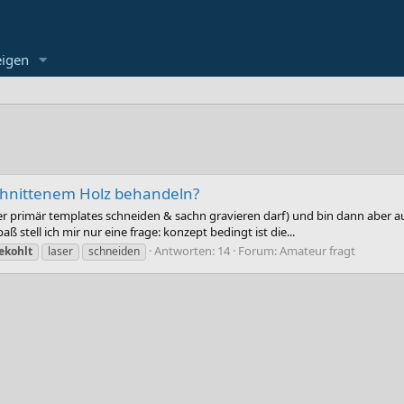
eigen
schnittenem Holz behandeln?
r primär templates schneiden & sachn gravieren darf) und bin dann aber auc
ß stell ich mir nur eine frage: konzept bedingt ist die...
Antworten: 14
Forum:
Amateur fragt
ekohlt
laser
schneiden