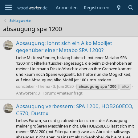
Anmelden
Registrieren
Schlagworte
absaugung spa 1200
Absaugung: lohnt sich ein Alko Mobiljet
gegenüber einer Metabo SPA 1200?
Liebe Mitforist*innen, bislang habe ich mit einer Metabo SPA
1200 (mit Filterkartusche) abgesaugt, die beim Dickenhobeln an
meiner Holzmann Dickte/Abrichte aber an ihre Grenzen kommt
und kaum noch Späne wegzieht. Ich hätte nun die Möglichkeit,
auf eine Absaugung Alko Mobil Jet 100 umzusteigen...
sonicbiker
Thema
3. Juni 2020
absaugung
spa
1200
alko
Antworten: 3
Forum:
Amateur fragt
Absaugung verbessern: SPA 1200, HOB260ECO,
CS70, Dustex
Liebes Forum, so richtig zufrieden bin ich mit der Absaugung
meiner größeren Maschinen nicht. Die HOB260ECO lässt sich mit
meiner SPA1200 (mit Filterpatrone) zwar als Abrichte halbwegs
absaugen, nicht aber im Einsatz als Dickenhobel, da bleibt alles