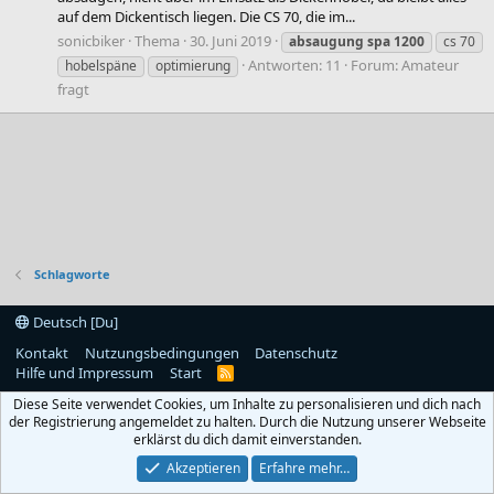
auf dem Dickentisch liegen. Die CS 70, die im...
sonicbiker
Thema
30. Juni 2019
absaugung
spa
1200
cs 70
Antworten: 11
Forum:
Amateur
hobelspäne
optimierung
fragt
Schlagworte
Deutsch [Du]
Kontakt
Nutzungsbedingungen
Datenschutz
Hilfe und Impressum
Start
R
S
Diese Seite verwendet Cookies, um Inhalte zu personalisieren und dich nach
S
der Registrierung angemeldet zu halten. Durch die Nutzung unserer Webseite
erklärst du dich damit einverstanden.
Akzeptieren
Erfahre mehr…