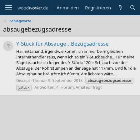
Anmelden
Registrieren
Schlagworte
absaugebezugsadresse
Y-Stück für Absauge...Bezugsadresse
Hai mittanand, irgendwie komm ich immer beim gleichen
Internethändler raus, wenn ich so ein Y-Stück suche... Für meine
Säge brauche ich folgendes Y-Stück: 120er Schlauch von der
Absauge. Der Rohrstumpen an der Säge hat 117mm. Und für die
Absaughaube bräuchte ich 60mm. Am liebsten wäre...
Gischpl
Thema
9. September 2013
absaugebezugsadresse
Antworten: 4
Forum:
Amateur fragt
ystück