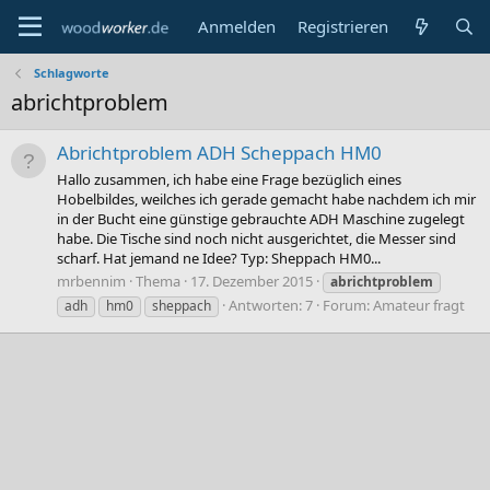
Anmelden
Registrieren
Schlagworte
abrichtproblem
Abrichtproblem ADH Scheppach HM0
Hallo zusammen, ich habe eine Frage bezüglich eines
Hobelbildes, weilches ich gerade gemacht habe nachdem ich mir
in der Bucht eine günstige gebrauchte ADH Maschine zugelegt
habe. Die Tische sind noch nicht ausgerichtet, die Messer sind
scharf. Hat jemand ne Idee? Typ: Sheppach HM0...
mrbennim
Thema
17. Dezember 2015
abrichtproblem
Antworten: 7
Forum:
Amateur fragt
adh
hm0
sheppach