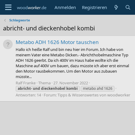
Anmelden
Registrieren
Schlagworte
abricht- und dieckenhobel kombi
Metabo ADH 1626 Motor tauschen
Hallo ich heiße Ralf und bin neu hier im Forum. Ich habe von
meinem Vater eine Metabo Dicken.- Abrichthobelmaschine Typ
ADH 1626 geerbt. Da ich 400V im Haus habe wollte ich die
Maschine auf 400V um bauen, dazu müsste ich aber erst einmal
den Motor rausbekommen. Um den Motor aus zubauen
müsste...
Ralf Franke
Thema
27. November 2022
abricht-
und
dieckenhobel
kombi
metabo ahd 1626
Antworten: 14
Forum:
Tipps & Wissenswertes von woodworker