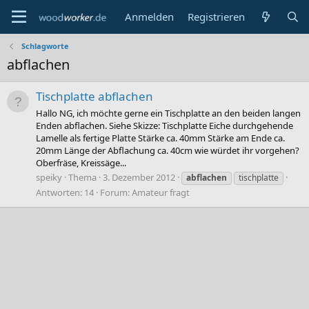
Anmelden
Registrieren
Schlagworte
abflachen
Tischplatte abflachen
Hallo NG, ich möchte gerne ein Tischplatte an den beiden langen
Enden abflachen. Siehe Skizze: Tischplatte Eiche durchgehende
Lamelle als fertige Platte Stärke ca. 40mm Stärke am Ende ca.
20mm Länge der Abflachung ca. 40cm wie würdet ihr vorgehen?
Oberfräse, Kreissäge...
speiky
Thema
3. Dezember 2012
abflachen
tischplatte
Antworten: 14
Forum:
Amateur fragt