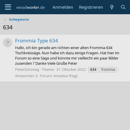
Anmelden
Registrieren
Schlagworte
634
Frommia Type 634
Hallo, ich bin gerade am richten einer alten Frommia 634
Tischkreissäge. Nun habe ich dazu einige Fragen. Hat hier im
Forum so eine Säge und könnte mir vielleicht ein paar Bilder
zusenden ? Danke Viele Grüße Peter
PeterSchmieg
Thema
31. Oktober 2022
634
frommia
Antworten: 3
Forum:
Amateur fragt