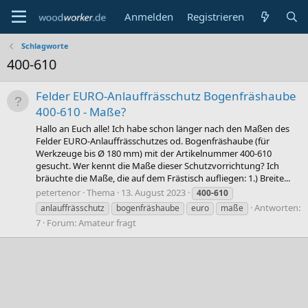
Anmelden
Registrieren
Schlagworte
400-610
Felder EURO-Anlauffrässchutz Bogenfräshaube
400-610 - Maße?
Hallo an Euch alle! Ich habe schon länger nach den Maßen des
Felder EURO-Anlauffrässchutzes od. Bogenfräshaube (für
Werkzeuge bis Ø 180 mm) mit der Artikelnummer 400-610
gesucht. Wer kennt die Maße dieser Schutzvorrichtung? Ich
bräuchte die Maße, die auf dem Frästisch aufliegen: 1.) Breite...
petertenor
Thema
13. August 2023
400-610
Antworten:
anlauffrässchutz
bogenfräshaube
euro
maße
7
Forum:
Amateur fragt