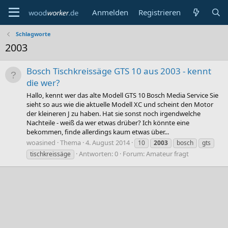
Anmelden
Registrieren
Schlagworte
2003
Bosch Tischkreissäge GTS 10 aus 2003 - kennt
die wer?
Hallo, kennt wer das alte Modell GTS 10 Bosch Media Service Sie
sieht so aus wie die aktuelle Modell XC und scheint den Motor
der kleineren J zu haben. Hat sie sonst noch irgendwelche
Nachteile - weiß da wer etwas drüber? Ich könnte eine
bekommen, finde allerdings kaum etwas über...
woasined
Thema
4. August 2014
10
2003
bosch
gts
Antworten: 0
Forum:
Amateur fragt
tischkreissäge