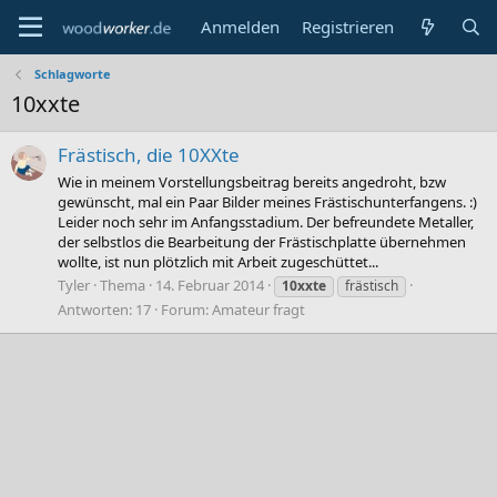
Anmelden
Registrieren
Schlagworte
10xxte
Frästisch, die 10XXte
Wie in meinem Vorstellungsbeitrag bereits angedroht, bzw
gewünscht, mal ein Paar Bilder meines Frästischunterfangens. :)
Leider noch sehr im Anfangsstadium. Der befreundete Metaller,
der selbstlos die Bearbeitung der Frästischplatte übernehmen
wollte, ist nun plötzlich mit Arbeit zugeschüttet...
Tyler
Thema
14. Februar 2014
10xxte
frästisch
Antworten: 17
Forum:
Amateur fragt