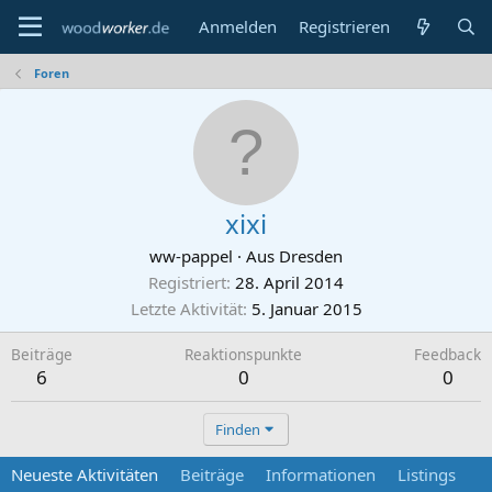
Anmelden
Registrieren
Foren
xixi
ww-pappel
·
Aus
Dresden
Registriert
28. April 2014
Letzte Aktivität
5. Januar 2015
Beiträge
Reaktionspunkte
Feedback
6
0
0
Finden
Neueste Aktivitäten
Beiträge
Informationen
Listings