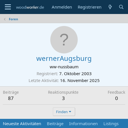
Anmelden
Registrieren
Foren
wernerAugsburg
ww-nussbaum
Registriert
7. Oktober 2003
Letzte Aktivität
16. November 2025
Beiträge
Reaktionspunkte
Feedback
87
3
0
Finden
Neueste Aktivitäten
Beiträge
Informationen
Listings