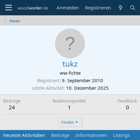
Anmelden
Registrieren
Foren
tukz
ww-fichte
Registriert
9. September 2010
Letzte Aktivität
10. Dezember 2025
Beiträge
Reaktionspunkte
Feedback
24
1
0
Finden
Neueste Aktivitäten
Beiträge
Informationen
Listings