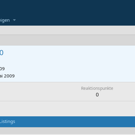
eigen
0
009
ai 2009
Reaktionspunkte
0
Listings