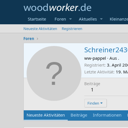
Startseite
Foren
Aktuelles
Kleinanz
Neueste Aktivitäten
Registrieren
Foren
Schreiner243
ww-pappel
·
Aus
.
Registriert
3. April 2
Letzte Aktivität
19. M
Beiträge
1
Finden
Neueste Aktivitäten
Beiträge
Informationen