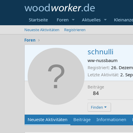
Startseite
Foren
Aktuelles
Kleinanz
Neueste Aktivitäten
Registrieren
Foren
schnulli
ww-nussbaum
Registriert
26. Dezem
Letzte Aktivität
2. Se
Beiträge
84
Finden
Neueste Aktivitäten
Beiträge
Informationen