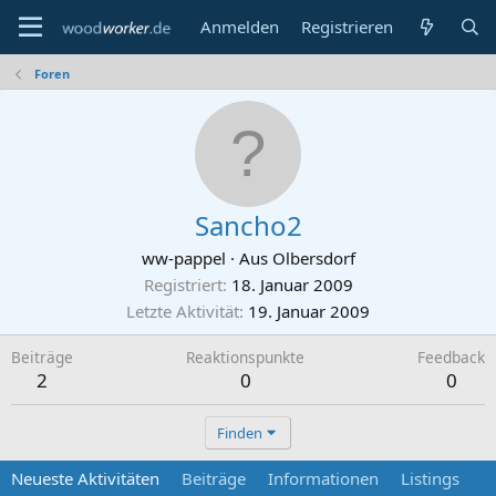
Anmelden
Registrieren
Foren
Sancho2
ww-pappel
·
Aus
Olbersdorf
Registriert
18. Januar 2009
Letzte Aktivität
19. Januar 2009
Beiträge
Reaktionspunkte
Feedback
2
0
0
Finden
Neueste Aktivitäten
Beiträge
Informationen
Listings