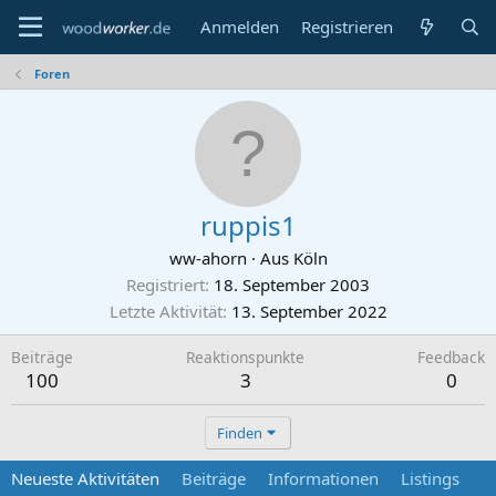
Anmelden
Registrieren
Foren
ruppis1
ww-ahorn
·
Aus
Köln
Registriert
18. September 2003
Letzte Aktivität
13. September 2022
Beiträge
Reaktionspunkte
Feedback
100
3
0
Finden
Neueste Aktivitäten
Beiträge
Informationen
Listings