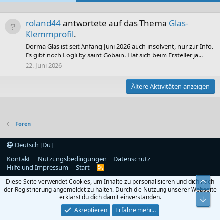
roland44
antwortete auf das Thema
Glas-
Klemmprofil
.
Dorma Glas ist seit Anfang Juni 2026 auch insolvent, nur zur Info.
Es gibt noch Logli by saint Gobain. Hat sich beim Ersteller ja...
22. Juni 2026
Ältere Aktivitäten anzeigen
Foren
Deutsch [Du]
Kontakt
Nutzungsbedingungen
Datenschutz
Hilfe und Impressum
Start
R
S
Diese Seite verwendet Cookies, um Inhalte zu personalisieren und dich nach
S
Obe
der Registrierung angemeldet zu halten. Durch die Nutzung unserer Webseite
erklärst du dich damit einverstanden.
Unt
Akzeptieren
Erfahre mehr…