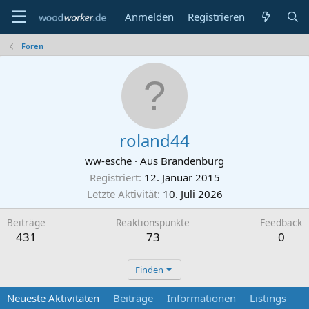
Anmelden
Registrieren
Foren
roland44
ww-esche
·
Aus
Brandenburg
Registriert
12. Januar 2015
Letzte Aktivität
10. Juli 2026
Beiträge
Reaktionspunkte
Feedback
431
73
0
Finden
Neueste Aktivitäten
Beiträge
Informationen
Listings