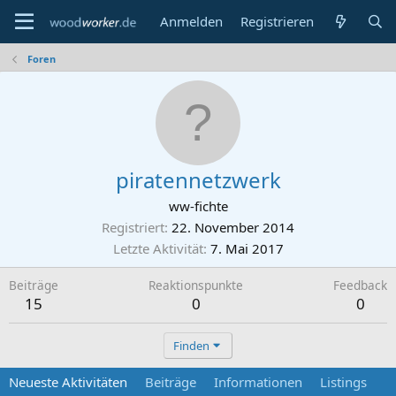
Anmelden
Registrieren
Foren
piratennetzwerk
ww-fichte
Registriert
22. November 2014
Letzte Aktivität
7. Mai 2017
Beiträge
Reaktionspunkte
Feedback
15
0
0
Finden
Neueste Aktivitäten
Beiträge
Informationen
Listings