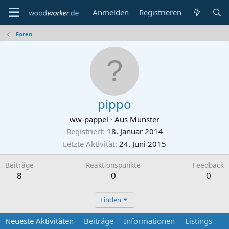
Anmelden
Registrieren
Foren
pippo
ww-pappel
·
Aus
Münster
Registriert
18. Januar 2014
Letzte Aktivität
24. Juni 2015
Beiträge
Reaktionspunkte
Feedback
8
0
0
Finden
Neueste Aktivitäten
Beiträge
Informationen
Listings