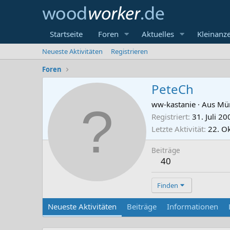
Startseite
Foren
Aktuelles
Kleinanz
Neueste Aktivitäten
Registrieren
Foren
PeteCh
ww-kastanie
·
Aus
Mü
Registriert
31. Juli 20
Letzte Aktivität
22. O
Beiträge
40
Finden
Neueste Aktivitäten
Beiträge
Informationen