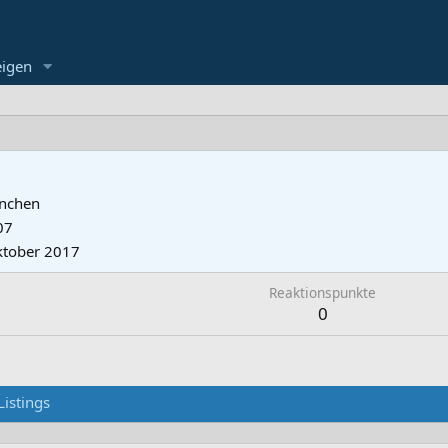
eigen
nchen
07
ktober 2017
Reaktionspunkte
0
Listings