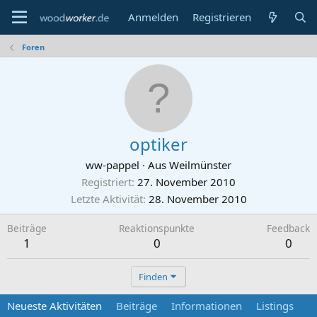
Anmelden
Registrieren
Foren
optiker
ww-pappel
·
Aus
Weilmünster
Registriert
27. November 2010
Letzte Aktivität
28. November 2010
Beiträge
Reaktionspunkte
Feedback
1
0
0
Finden
Neueste Aktivitäten
Beiträge
Informationen
Listings