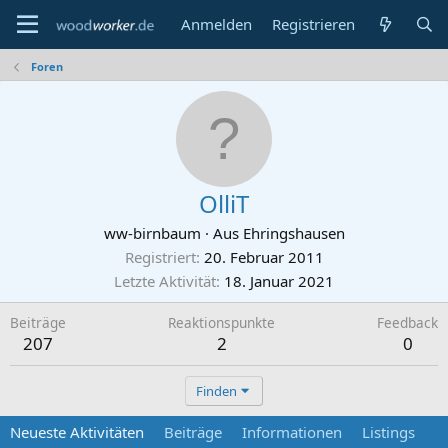
Anmelden
Registrieren
Foren
OlliT
ww-birnbaum
·
Aus
Ehringshausen
Registriert
20. Februar 2011
Letzte Aktivität
18. Januar 2021
Beiträge
Reaktionspunkte
Feedback
207
2
0
Finden
Neueste Aktivitäten
Beiträge
Informationen
Listings